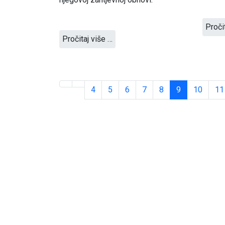
Proči
Pročitaj više …
4
5
6
7
8
9
10
11