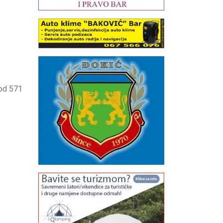
 od 571