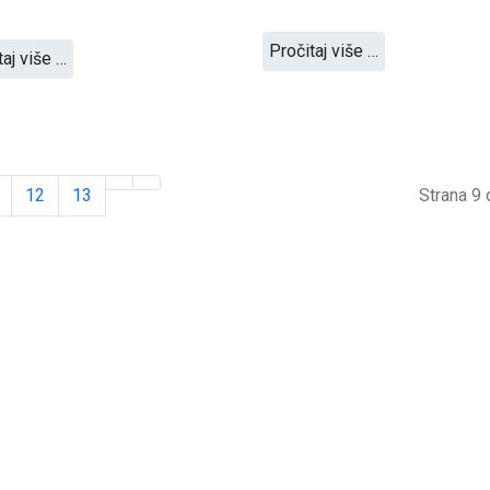
Pročitaj više …
taj više …
12
13
Strana 9