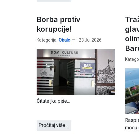
Borba protiv
Traž
korupcije!
gla
oli
Kategorija:
Obale
23 Jul 2026
Bar
Kategor
Čitateljka piše...
Raspis
Pročitaj više …
mogu d