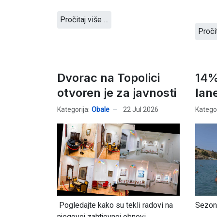
Pročitaj više …
Proči
Dvorac na Topolici
14%
otvoren je za javnosti
lan
Kategorija:
Obale
22 Jul 2026
Kategor
Pogledajte kako su tekli radovi na
Sezona
njegovoj zahtjevnoj obnovi.