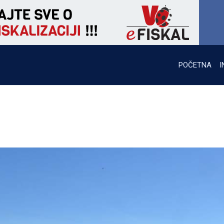
POČETNA
I