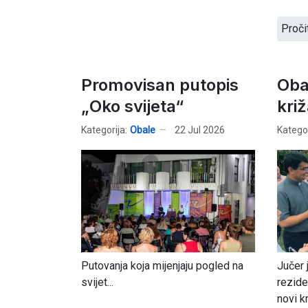
Proči
Promovisan putopis
Oba
„Oko svijeta“
križ
Kategorija:
Obale
22 Jul 2026
Kategor
Putovanja koja mijenjaju pogled na
Jučer 
svijet...
rezide
novi kr