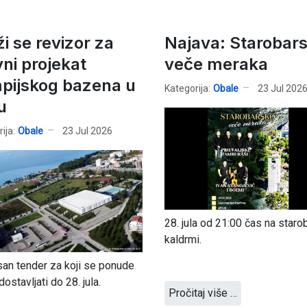
i se revizor za
Najava: Starobar
vni projekat
veče meraka
mpijskog bazena u
Kategorija:
Obale
23 Jul 202
u
ija:
Obale
23 Jul 2026
28. jula od 21:00 čas na staro
kaldrmi.
an tender za koji se ponude
ostavljati do 28. jula.
Pročitaj više …