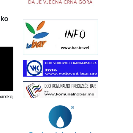
sko
6
barskoj