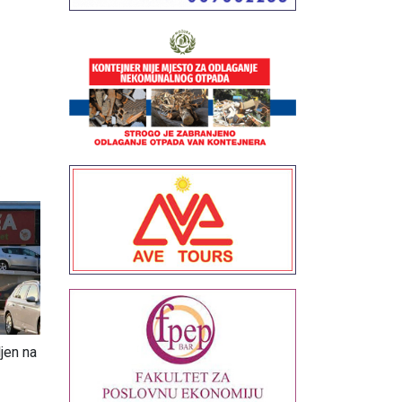
6
jen na