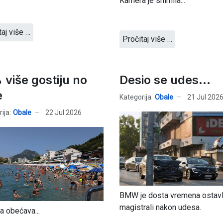
Kamera je snimila...
taj više …
Pročitaj više …
 više gostiju no
Desio se udes...
e
Kategorija:
Obale
21 Jul 202
ija:
Obale
22 Jul 2026
BMW je dosta vremena ostavl
magistrali nakon udesa.
 obećava...