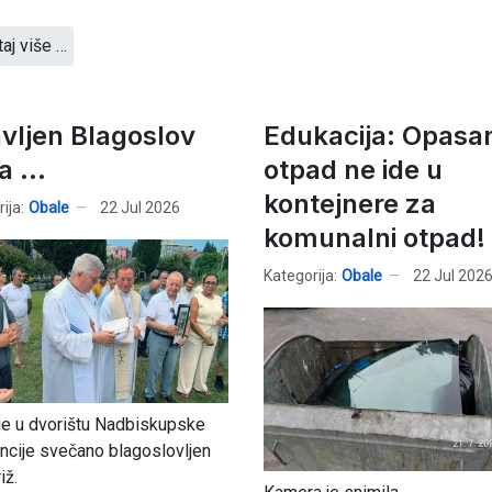
taj više …
vljen Blagoslov
Edukacija: Opasa
a ...
otpad ne ide u
kontejnere za
ija:
Obale
22 Jul 2026
komunalni otpad!
Kategorija:
Obale
22 Jul 202
je u dvorištu Nadbiskupske
ncije svečano blagoslovljen
iž.