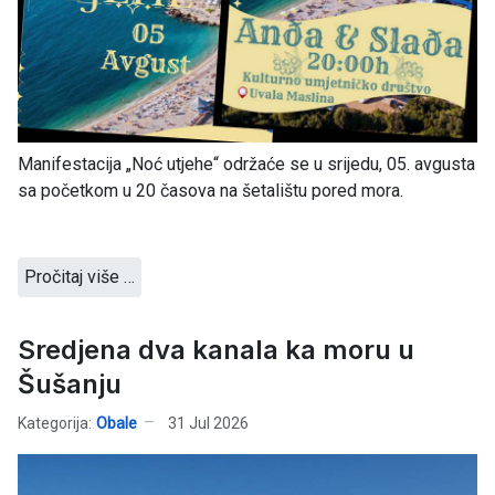
Manifestacija „Noć utjehe“ održaće se u srijedu, 05. avgusta
sa početkom u 20 časova na šetalištu pored mora.
Pročitaj više …
Sredjena dva kanala ka moru u
Šušanju
Kategorija:
Obale
31 Jul 2026