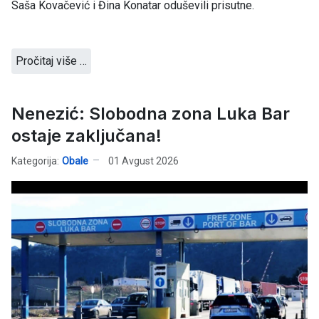
Saša Kovačević i Đina Konatar oduševili prisutne.
Pročitaj više …
Nenezić: Slobodna zona Luka Bar
ostaje zaključana!
Kategorija:
Obale
01 Avgust 2026