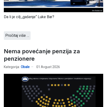
Da li je cilj „gašenje“ Luke Bar?
Pročitaj više …
Nema povećanje penzija za
penzionere
Kategorija:
Obale
01 Avgust 2026