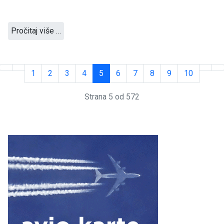
Pročitaj više …
1
2
3
4
5
6
7
8
9
10
Strana 5 od 572