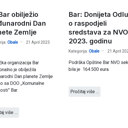
ar obilježio
Bar: Donijeta Odl
unarodni Dan
o raspodjeli
nete Zemlje
sredstava za NVO
2023. godinu
ija:
Obale
21 April 2023
Kategorija:
Obale
21 April 20
Podrška Opštine Bar NVO sek
ička organizacija Bar
bila je 164.500 eura.
onalno je obilježila
arodni Dan planete Zemlje
no sa DOO ,,Komunalne
osti” Bar.
Pročitaj više …
taj više …