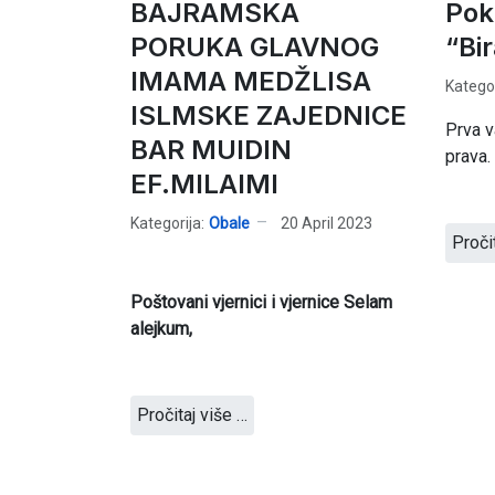
BAJRAMSKA
Pok
PORUKA GLAVNOG
“Bir
IMAMA MEDŽLISA
Kategor
ISLMSKE ZAJEDNICE
Prva v
BAR MUIDIN
prava.
EF.MILAIMI
Kategorija:
Obale
20 April 2023
Proči
Poštovani vjernici i vjernice Selam
alejkum,
Pročitaj više …