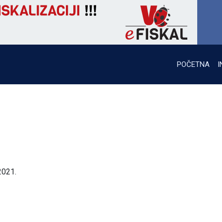
POČETNA
I
2021.