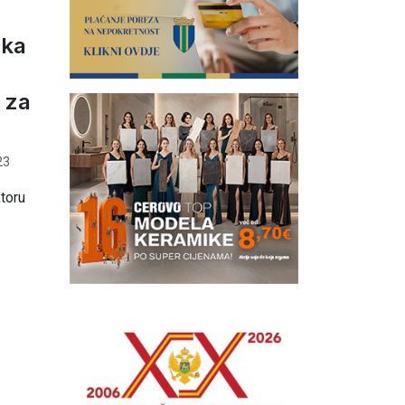
uka
 za
23
toru