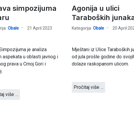
ava simpozijuma
Agonija u ulici
aru
Taraboških junak
ija:
Obale
21 April 2023
Kategorija:
Obale
20 April 20
impozijuma je analiza
Mještani iz Ulice Taraboških j
h aspekata u oblasti javnog i
od jula prošle godine do svoji
nog prava u Crnoj Gori i
dolaze raskopanom ulicom.
j.
Pročitaj više …
taj više …