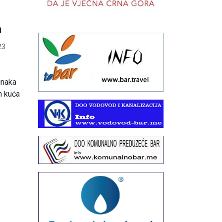
a
23
unaka
h kuća