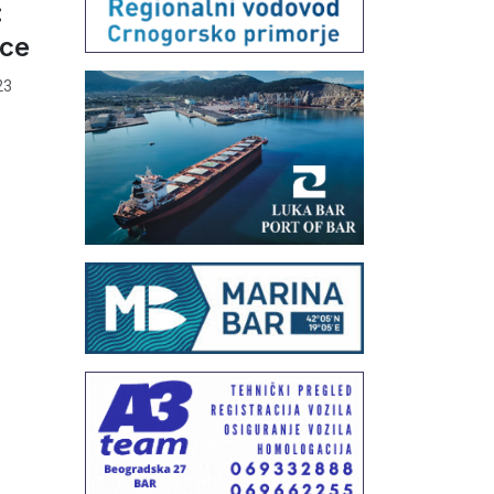
:
ice
23