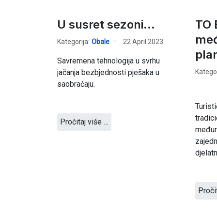
U susret sezoni...
TO B
međ
Kategorija:
Obale
22 April 2023
pla
Savremena tehnologija u svrhu
Kategor
jačanja bezbjednosti pješaka u
saobraćaju.
Turist
tradici
Pročitaj više …
međun
zajed
djelatn
Proči