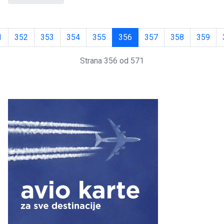
1
352
353
354
355
356
357
358
359
Strana 356 od 571